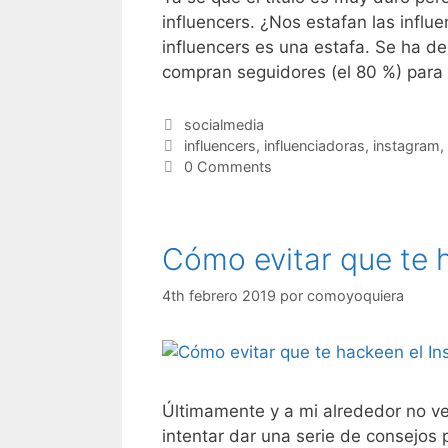
influencers. ¿Nos estafan las infl
influencers es una estafa. Se ha 
compran seguidores (el 80 %) par
Categorías
socialmedia
Etiquetas
influencers
,
influenciadoras
,
instagram
,
0 Comments
Cómo evitar que te 
4th febrero 2019
por
comoyoquiera
Últimamente y a mi alrededor no v
intentar dar una serie de consejos 