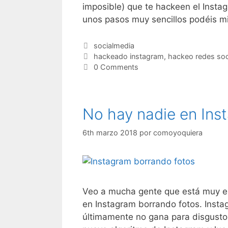
imposible) que te hackeen el Insta
unos pasos muy sencillos podéis m
Categorías
socialmedia
Etiquetas
hackeado instagram
,
hackeo redes soc
0 Comments
No hay nadie en Ins
6th marzo 2018
por
comoyoquiera
Veo a mucha gente que está muy e
en Instagram borrando fotos. Inst
últimamente no gana para disgustos 