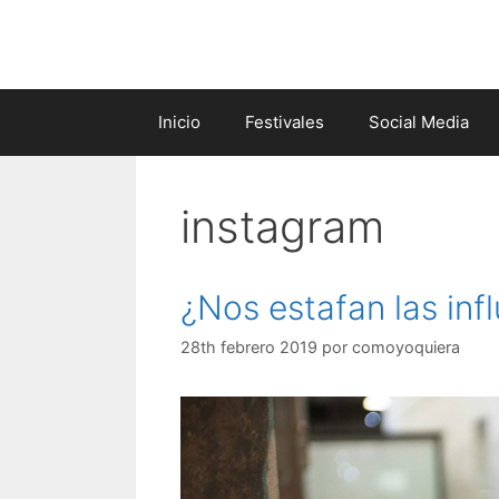
Saltar
al
contenido
Inicio
Festivales
Social Media
instagram
¿Nos estafan las inf
28th febrero 2019
por
comoyoquiera