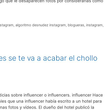
go que le desaparecen fotos por considerarlas como
nstagram
,
algoritmo desnudez instagram
,
blogueras
,
instagram
,
es se te va a acabar el chollo
cias sobre influencer o influencers. influencer Hace
es que una influencer había escrito a un hotel para
unas fotos y vídeos. El dueño del hotel publicó la