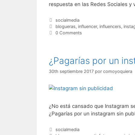
respuesta en las Redes Sociales y v
Categorías
socialmedia
Etiquetas
blogueras
,
influencer
,
influencers
,
insta
0 Comments
¿Pagarías por un ins
30th septiembre 2017
por
comoyoquiera
¿No está cansado que Instagram se
¿Pagarías por un instagram sin pub
Categorías
socialmedia