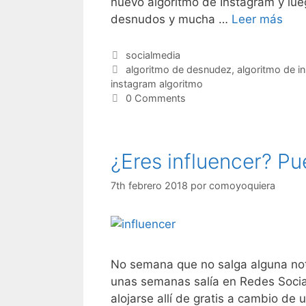
nuevo algoritmo de Instagram y lue
desnudos y mucha …
Leer más
Categorías
socialmedia
Etiquetas
algoritmo de desnudez
,
algoritmo de i
instagram algoritmo
0 Comments
¿Eres influencer? Pu
7th febrero 2018
por
comoyoquiera
No semana que no salga alguna noti
unas semanas salía en Redes Social
alojarse allí de gratis a cambio de 