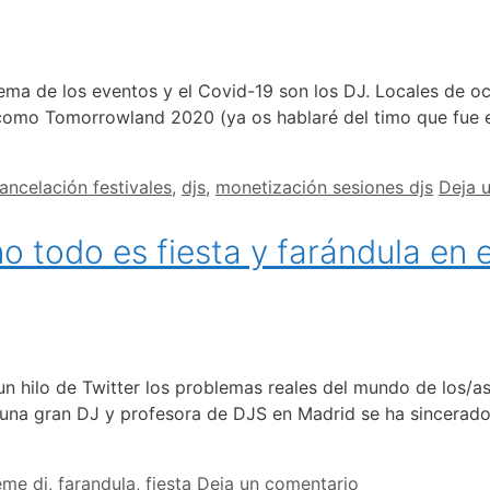
ema de los eventos y el Covid-19 son los DJ. Locales de o
 como Tomorrowland 2020 (ya os hablaré del timo que fue e
ancelación festivales
,
djs
,
monetización sesiones djs
Deja 
o todo es fiesta y farándula en
 hilo de Twitter los problemas reales del mundo de los/
o una gran DJ y profesora de DJS en Madrid se ha sincerad
eme dj
,
farandula
,
fiesta
Deja un comentario