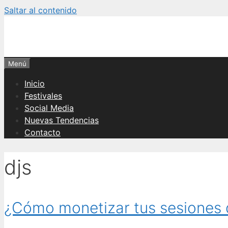
Saltar al contenido
Menú
Inicio
Festivales
Social Media
Nuevas Tendencias
Contacto
djs
¿Cómo monetizar tus sesiones d