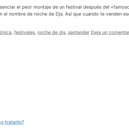
senciar el peor montaje de un festival después del «famos
con el nombre de noche de Djs. Así que cuando te venden e
rónica
,
festivales
,
noche de djs
,
santander
Deja un comentar
o tratarlo?