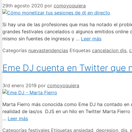
29th agosto 2020
por
comoyoquiera
Si hay una de las profesiones que mas ha notado el probl
grandes festivales cancelados o algunos emitidos online
mismo sin fuentes de ingresos y …
Leer más
Categorías
nuevastendencias
Etiquetas
cancelacion djs
,
c
Eme DJ cuenta en Twitter que n
3rd enero 2019
por
comoyoquiera
Marta Fierro más conocida como Eme DJ ha contado en un
realidad de las/os DJS en un hilo en Twitter Marta Fierr
…
Leer más
Categorías
festivales
Etiquetas
ansiedad
,
depresion
,
djs
,