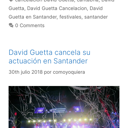
Guetta
,
David Guetta Cancelacion
,
David
Guetta en Santander
,
festivales
,
santander
0 Comments
David Guetta cancela su
actuación en Santander
30th julio 2018
por
comoyoquiera