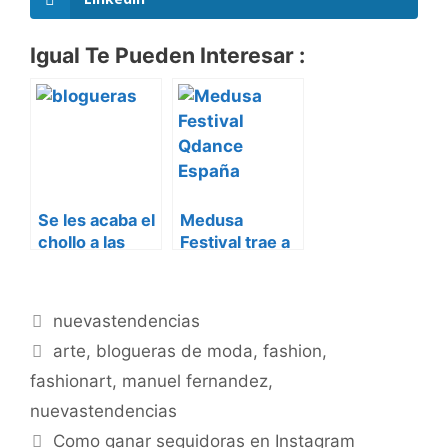
Igual Te Pueden Interesar :
Se les acaba el
Medusa
chollo a las
Festival trae a
blogueras
España el
Qdance
Categorías
nuevastendencias
Etiquetas
arte
,
blogueras de moda
,
fashion
,
fashionart
,
manuel fernandez
,
nuevastendencias
Como ganar seguidoras en Instagram