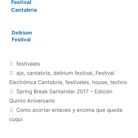
Cantabria
al 13 de
Agosto
Delirium
Festival
Loredo cambia
de ubicación
Categorías
festivales
Etiquetas
ajo
,
cantabria
,
delirium festival
,
Festival
Electrónica Cantabria
,
festivales
,
house
,
techno
Spring Break Santander 2017 – Edición
Quinto Aniversario
Como acortar enlaces y encima que quede
cuqui