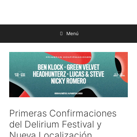
Saltar
al
contenido
Menú
Primeras Confirmaciones
del Delirium Festival y
Nueva Localización