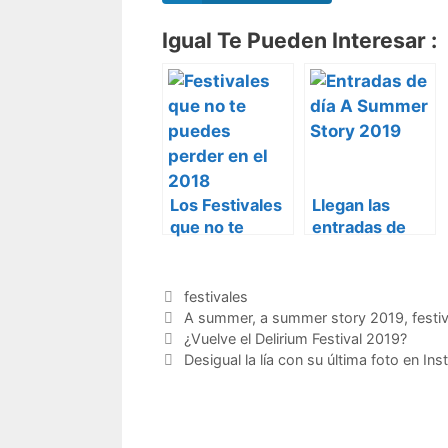
Igual Te Pueden Interesar :
Los Festivales
Llegan las
que no te
entradas de
puedes perder
día A Summer
en el 2018
Story 2019
Categorías
festivales
Etiquetas
A summer
,
a summer story 2019
,
festi
¿Vuelve el Delirium Festival 2019?
Desigual la lía con su última foto en In