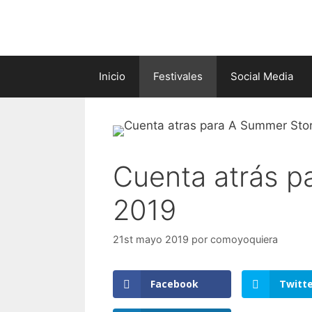
Saltar
al
contenido
Inicio
Festivales
Social Media
Cuenta atrás p
2019
21st mayo 2019
por
comoyoquiera
Facebook
Twitt