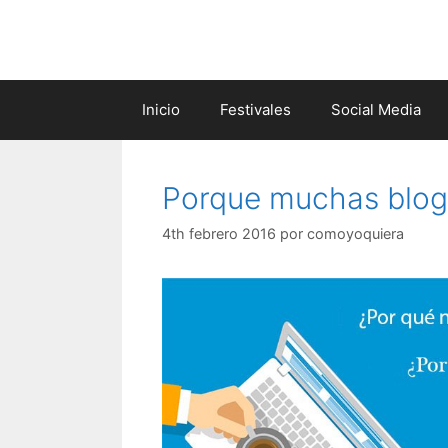
Saltar
al
contenido
Inicio
Festivales
Social Media
Porque muchas blogu
4th febrero 2016
por
comoyoquiera