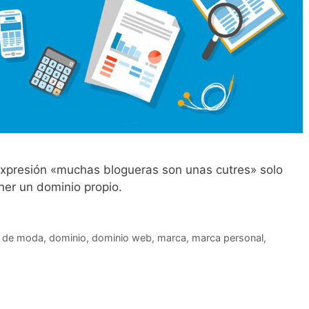
expresión «muchas blogueras son unas cutres» solo
ener un dominio propio.
s de moda
,
dominio
,
dominio web
,
marca
,
marca personal
,