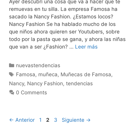
Ayer descubrí una cosa que va a hacer que te
remuevas en tu silla. La empresa Famosa ha
sacado la Nancy Fashion. ¿Estamos locos?
Nancy Fashion Se ha hablado mucho de los
que niños ahora quieren ser Youtubers, sobre
todo por la pasta que se gana, y ahora las niñas
que van a ser ¿Fashion? …
Leer más
Categorías
nuevastendencias
Etiquetas
Famosa
,
muñeca
,
Muñecas de Famosa
,
Nancy
,
Nancy Fashion
,
tendencias
0 Comments
Página
Página
Página
←
Anterior
1
2
3
Siguiente
→