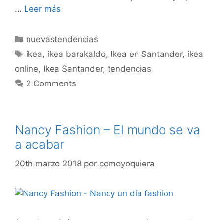
…
Leer más
Categorías
nuevastendencias
Etiquetas
ikea
,
ikea barakaldo
,
Ikea en Santander
,
ikea
online
,
Ikea Santander
,
tendencias
2 Comments
Nancy Fashion – El mundo se va
a acabar
20th marzo 2018
por
comoyoquiera