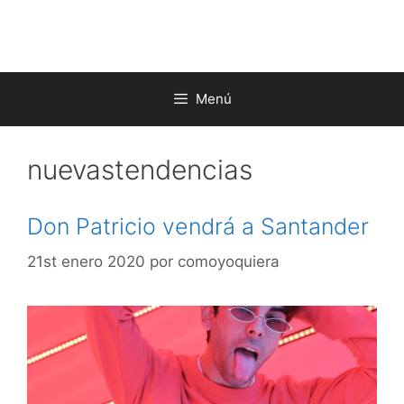
Saltar
al
contenido
Menú
nuevastendencias
Don Patricio vendrá a Santander
21st enero 2020
por
comoyoquiera